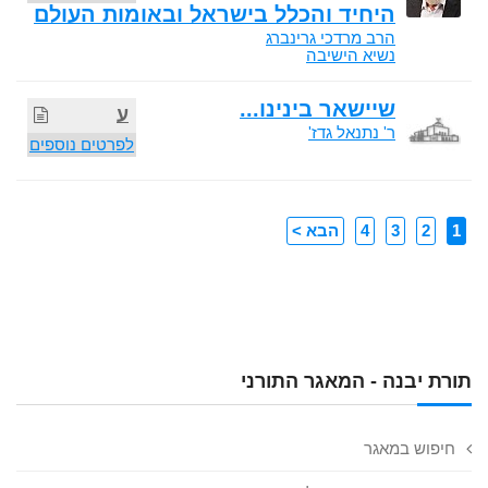
היחיד והכלל בישראל ובאומות העולם
הרב מרדכי גרינברג
נשיא הישיבה
שיישאר בינינו...
ע
ר' נתנאל גדז'
לפרטים נוספים
1
2
3
4
הבא >
תורת יבנה - המאגר התורני
חיפוש במאגר