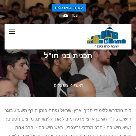
לאתר באנגלית
תכנית בני חו"ל
ראשי
מפעלים
בית המדרש ללימודי תנ"ך וארץ ישראל נפתח בזמן חורף תשע"ו. בוגר
הישיבה, ד"ר חגי בן ארצי מרכז ומוביל את הלימודים. מרצים נוספים:
נשיא הישיבה - הרב מרדכי גרינברג, ראש הישיבה - הרב אהרן
פרידמן, הרב אברהם ריבלין, הרב אברהם צוריה, פרופ' יואל אליצור,