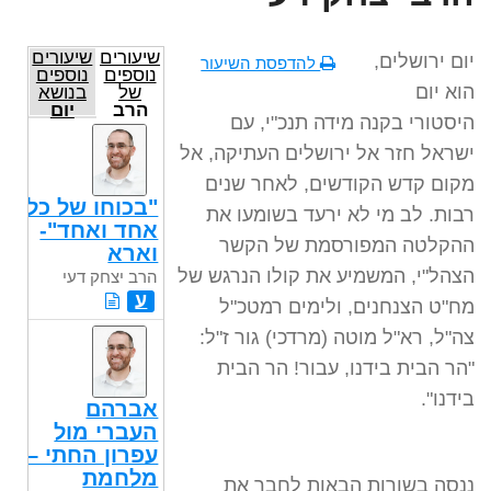
שיעורים
שיעורים
יום ירושלים,
להדפסת השיעור
נוספים
נוספים
הוא יום
של
בנושא
הרב
יום
היסטורי בקנה מידה תנכ"י, עם
יצחק
ירושלים
דעי
ישראל חזר אל ירושלים העתיקה, אל
מקום קדש הקודשים, לאחר שנים
"בכוחו של כל
רבות. לב מי לא ירעד בשומעו את
אחד ואחד"-
ההקלטה המפורסמת של הקשר
וארא
הצהל"י, המשמיע את קולו הנרגש של
הרב יצחק דעי
ע
מח"ט הצנחנים, ולימים רמטכ"ל
צה"ל, רא"ל מוטה (מרדכי) גור ז"ל:
"הר הבית בידנו, עבור! הר הבית
בידנו".
אברהם
העברי מול
עפרון החתי –
מלחמת
ננסה בשורות הבאות לחבר את