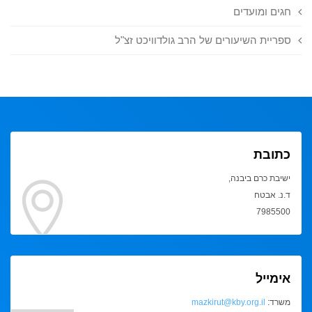
חגים ומועדים
ספריית השיעורים של הרב גולדוויכט זצ"ל
כתובת
ישיבת כרם ביבנה,
ד.נ. אבטח
7985500
אימייל
משרד:
mazkirut@kby.org.il