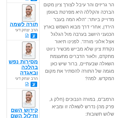
הר גריזים והר עיבל לצורך ציון מקום
הברכה והקללה היא מפרטת באופן
מדוייק ביותר: "הלא המה בעבר
תורה לשמה
הירדן, אחרי דרך מבוא השמש בארץ
הרב יצחק דעי
הכנעני היושב בערבה מול הגלגל
ע
אצל אלוני מורה". לפנינו תיאור
נקודת ציון שלא מבייש מכשיר ניווט
מתקדם, ולאור הדברים מתעצמת
מסירות נפש
השאלה שבעתיים, ברור שיש כאן
בהלכה
מגמה של התורה להסתיר את מקום
ובאגדה
המקדש. למה?
הרב יצחק דעי
ע
הרמב"ם, במורה הנבוכים (חלק ג,
פרק מה) נדרש לשאלה זו ומביא
קידוש השם
שלוש תשובות:
וחילול השם