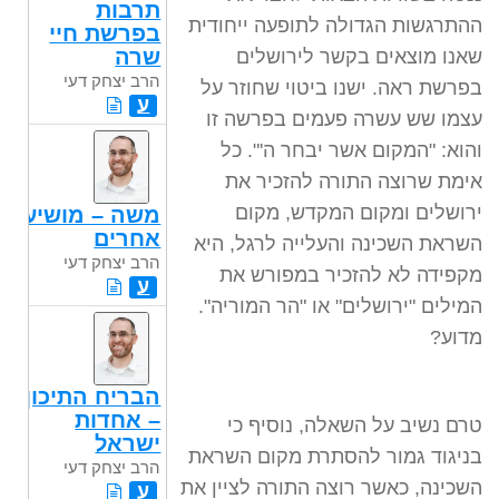
תרבות
ההתרגשות הגדולה לתופעה ייחודית
בפרשת חיי
שרה
שאנו מוצאים בקשר לירושלים
הרב יצחק דעי
בפרשת ראה. ישנו ביטוי שחוזר על
ע
עצמו שש עשרה פעמים בפרשה זו
והוא: "המקום אשר יבחר ה'". כל
אימת שרוצה התורה להזכיר את
ירושלים ומקום המקדש, מקום
משה – מושיע
אחרים
השראת השכינה והעלייה לרגל, היא
הרב יצחק דעי
מקפידה לא להזכיר במפורש את
ע
המילים "ירושלים" או "הר המוריה".
מדוע?
הבריח התיכון
– אחדות
טרם נשיב על השאלה, נוסיף כי
ישראל
בניגוד גמור להסתרת מקום השראת
הרב יצחק דעי
השכינה, כאשר רוצה התורה לציין את
ע