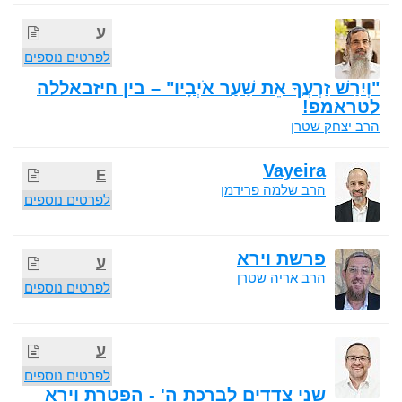
ע
לפרטים נוספים
"וְיִרַשׁ זַרְעֲךָ אֵת שַׁעַר אֹיְבָיו" – בין חיזבאללה
לטראמפ!
הרב יצחק שטרן
Vayeira
E
הרב שלמה פרידמן
לפרטים נוספים
פרשת וירא
ע
הרב אריה שטרן
לפרטים נוספים
ע
לפרטים נוספים
שני צדדים לברכת ה' - הפטרת וירא