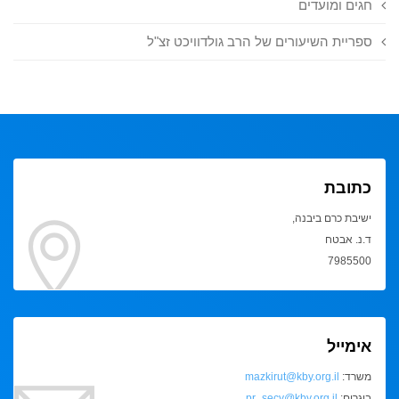
חגים ומועדים
ספריית השיעורים של הרב גולדוויכט זצ"ל
כתובת
ישיבת כרם ביבנה,
ד.נ. אבטח
7985500
אימייל
משרד:
mazkirut@kby.org.il
בוגרים:
pr_secy@kby.org.il