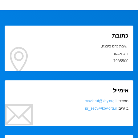
כתובת
ישיבת כרם ביבנה,
ד.נ. אבטח
7985500
אימייל
משרד:
mazkirut@kby.org.il
בוגרים:
pr_secy@kby.org.il