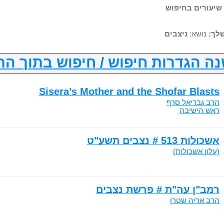
לך:
נושא:
ניצבים
ה הגדרות חיפוש / חיפוש בתוך הת
Sisera’s Mother and the Shofar Blasts
הרב גבריאל סרף
ראש הישיבה
אשכולות 513 # נצבים תשע"ט
(עלון אשכולות)
רמב"ן עה"ת # פרשת נצבים
הרב אריה שטרן