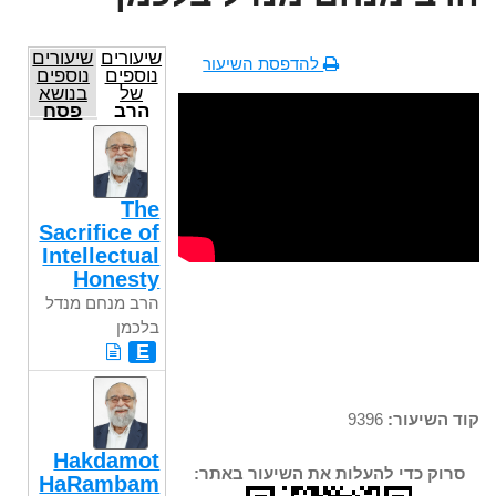
שיעורים
שיעורים
להדפסת השיעור
נוספים
נוספים
של
בנושא
הרב
פסח
מנחם
מנדל
בלכמן
The
Sacrifice of
Intellectual
Honesty
הרב מנחם מנדל
בלכמן
E
קוד השיעור:
9396
Hakdamot
סרוק כדי להעלות את השיעור באתר:
HaRambam