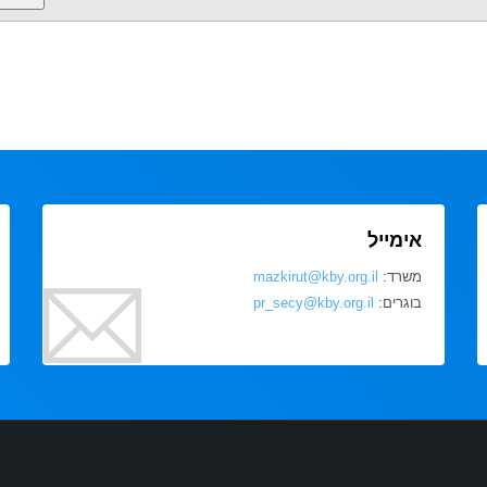
אימייל
משרד:
mazkirut@kby.org.il
בוגרים:
pr_secy@kby.org.il