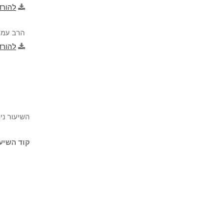
להורד
הרב עמרי
להורד
השיעור נית
קוד השיעו