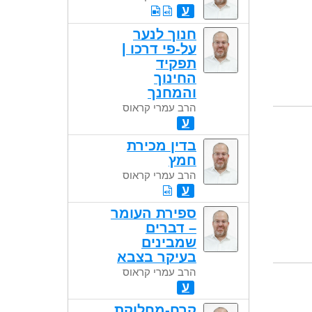
ע
חנוך לנער
על-פי דרכו |
תפקיד
החינוך
והמחנך
הרב עמרי קראוס
ע
בדין מכירת
חמץ
הרב עמרי קראוס
ע
ספירת העומר
– דברים
שמבינים
בעיקר בצבא
הרב עמרי קראוס
ע
קרח-מחלוקת