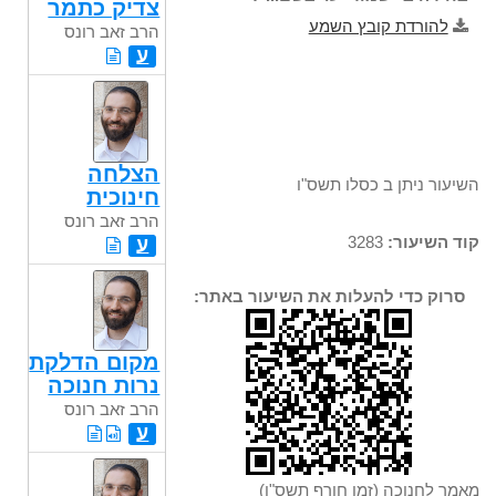
צדיק כתמר
להורדת קובץ השמע
הרב זאב רונס
ע
הצלחה
השיעור ניתן ב כסלו תשס"ו
חינוכית
הרב זאב רונס
קוד השיעור:
3283
ע
סרוק כדי להעלות את השיעור באתר:
מקום הדלקת
נרות חנוכה
הרב זאב רונס
ע
מאמר לחנוכה (זמן חורף תשס"ו)