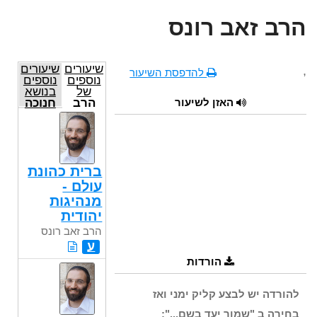
הרב זאב רונס
שיעורים
שיעורים
,
להדפסת השיעור
נוספים
נוספים
של
בנושא
האזן לשיעור
הרב
חנוכה
זאב
רונס
ברית כהונת
עולם -
מנהיגות
יהודית
הרב זאב רונס
ע
הורדות
להורדה יש לבצע קליק ימני ואז
בחירה ב "שמור יעד בשם...":