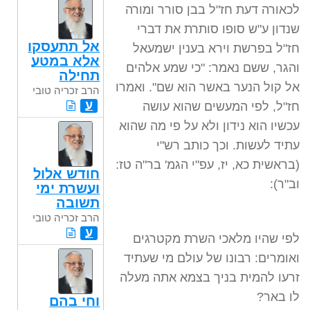
לכאורה דעת חז"ל בבן סורר ומורה
שנדון ע"ש סופו סותרת את דברי
אל תתעסקו
חז"ל בפרשת וירא בענין ישמעאל
אלא במטע
והגר, ששם נאמר: "כי שמע אלהים
תחילה
אל קול הנער באשר הוא שם". ואמרו
הרב זכריה טובי
ע
חז"ל, לפי המעשים שהוא עושה
עכשיו הוא נידון ולא על פי מה שהוא
עתיד לעשות. וכך כותב רש"י
(בראשית כא, יז, עפ"י הגמ' בר"ה טז:
חודש אלול
וב"ר):
ועשרת ימי
תשובה
הרב זכריה טובי
ע
לפי שהיו מלאכי השרת מקטרגים
ואומרים: רבונו של עולם מי שעתיד
זרעו להמית בניך בצמא אתה מעלה
לו באר?
וחי בהם