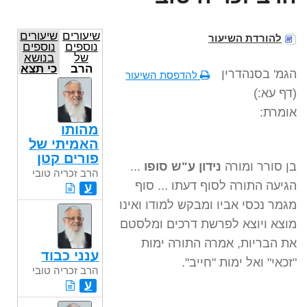
שיעורים
שיעורים
להורדת השיעור
נוספים
נוספים
של
בנושא
הרב
כי תצא
הגמ' בסנהדרין
להדפסת השיעור
זכריה
טובי
(דף עא:)
אומרת:
מהותו
האמיתי של
פורים קטן
בן סורר ומורה
נידון ע"ש סופו
...
הרב זכריה טובי
הגיעה התורה לסוף דעתו ... סוף
ע
מגמר נכסי אביו ומבקש למודו ואינו
מוצא ויוצא לפרשת דרכים ומלסטם
את הבריות, אמרה התורה ימות
ענני כבוד
"זכאי" ואל ימות "חייב".
הרב זכריה טובי
ע