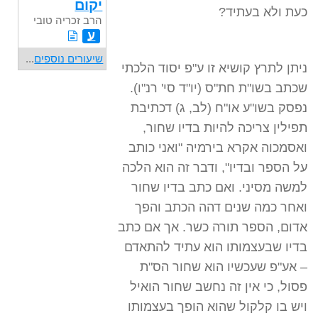
יקום
כעת ולא בעתיד?
הרב זכריה טובי
ע
שיעורים נוספים
...
ניתן לתרץ קושיא זו ע"פ יסוד הלכתי
שכתב בשו"ת חת"ס (יו"ד סי' רנ"ו).
נפסק בשו"ע או"ח (לב, ג) דכתיבת
תפילין צריכה להיות בדיו שחור,
ואסמכוה אקרא בירמיה "ואני כותב
על הספר ובדיו", ודבר זה הוא הלכה
למשה מסיני. ואם כתב בדיו שחור
ואחר כמה שנים דהה הכתב והפך
אדום, הספר תורה כשר. אך אם כתב
בדיו שבעצמותו הוא עתיד להתאדם
– אע"פ שעכשיו הוא שחור הס"ת
פסול, כי אין זה נחשב שחור הואיל
ויש בו קלקול שהוא הופך בעצמותו