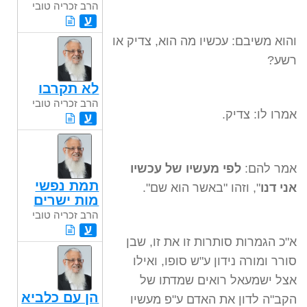
הרב זכריה טובי
ע
והוא משיבם: עכשיו מה הוא, צדיק או
רשע?
לא תקרבו
הרב זכריה טובי
אמרו לו: צדיק.
ע
אמר להם:
לפי מעשיו של עכשיו
תמת נפשי
אני דנו
", וזהו "באשר הוא שם".
מות ישרים
הרב זכריה טובי
ע
א"כ הגמרות סותרות זו את זו, שבן
סורר ומורה נידון ע"ש סופו, ואילו
אצל ישמעאל רואים שמדתו של
הן עם כלביא
הקב"ה לדון את האדם ע"פ מעשיו