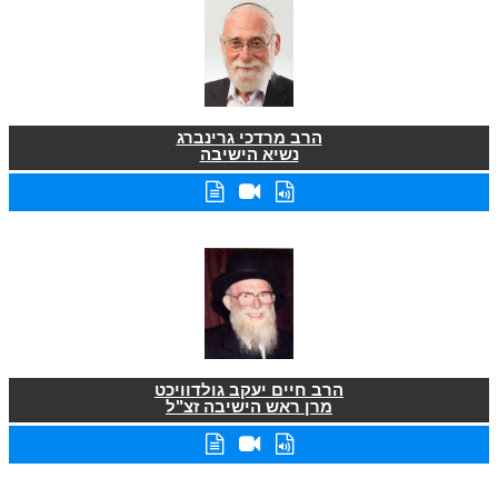
הרב מרדכי גרינברג
נשיא הישיבה
הרב חיים יעקב גולדוויכט
מרן ראש הישיבה זצ"ל