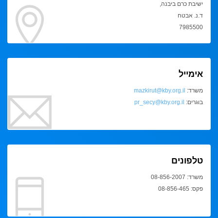
ישיבת כרם ביבנה,
ד.נ. אבטח
7985500
אימייל
משרד:
mazkirut@kby.org.il
בוגרים:
pr_secy@kby.org.il
טלפונים
משרד: 08-856-2007
פקס: 08-856-465