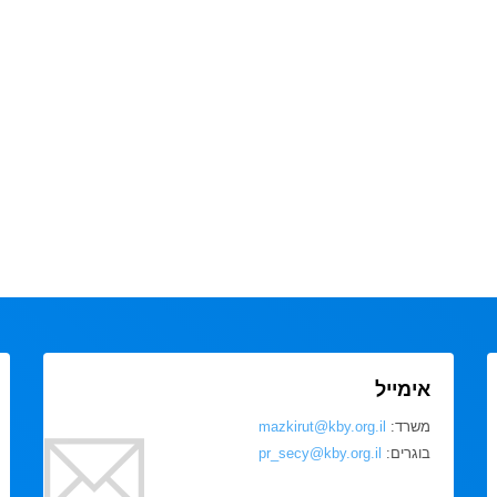
אימייל
משרד:
mazkirut@kby.org.il
בוגרים:
pr_secy@kby.org.il