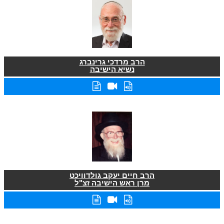
הרב מרדכי גרינברג
נשיא הישיבה
הרב חיים יעקב גולדוויכט
מרן ראש הישיבה זצ"ל