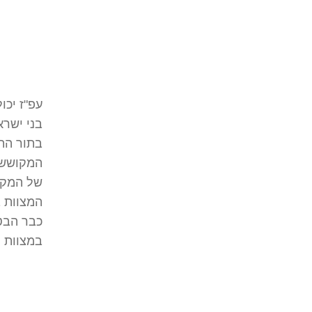
עפ"ז יכו
בני ישרא
בתור הת
המקושש, 
של המקוש
המצוות ב
כבר הבט
במצוות 