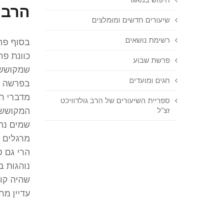
הרב 
שיעורים חדשים ומומלצים
רשימת נושאים
בסוף פר
כוונת פר
פרשת שבוע
שמקושש 
חגים ומועדים
בפרשה זו
מדברי חז
ספריית השיעורים של הרב גולדוויכט
זצ"ל
המקושש 
שמים נתכ
מרגלים ש
הרי גם ט
נוהגות ב
שהיה קו
עדיין מח