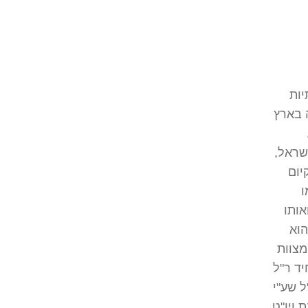
יות
 בארץ
שראל,
יום
ו
אותו
הוא
מצוות
יד ר"ל
ל שע"י
 ויו"ט