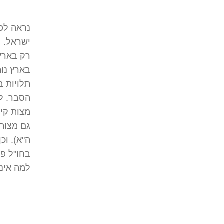
נראה לפ
ישראל. ה
רק בארץ 
בארץ נוה
תלויות ב
הסבר. לד
מצות קיד
גם מצות 
ה"א). וכ
בחו"ל פט
למה אינן