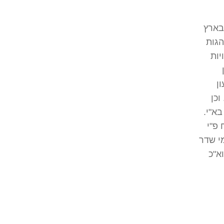
בארץ
הגות
יות
ן
וכן
א"י.
 פ"י
מי שדר
א"כ