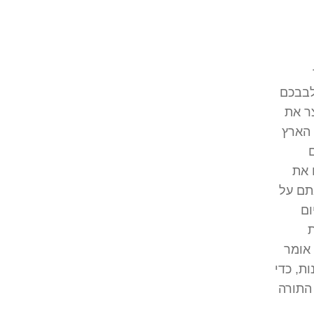
לבבכם
ר את
 הארץ
 את
תם על
ום
ת
 אומר
ת, כדי
 התורה