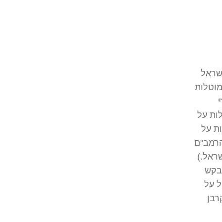
ישראל
מוטלות
ות על
ות על
הרמב"ם
ראל.)
בקש
ל על
רבן