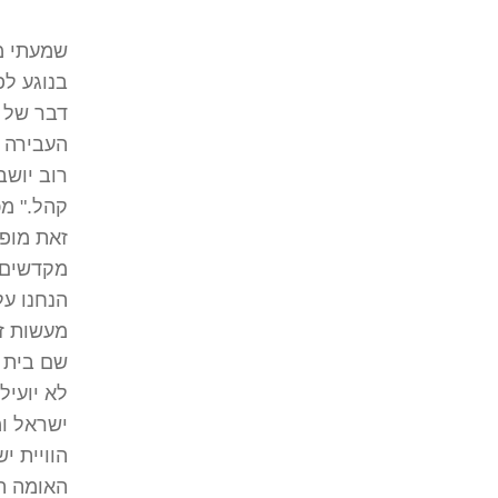
שמעתי ממ
בנוגע לפ
דבר של צ
העבירה ח
רוב יושב
קהל." מכ
זאת מופ
מקדשים א
הנחנו על
מעשות ז
שם בית ד
לא יועיל
ישראל ומ
הוויית י
האומה הי