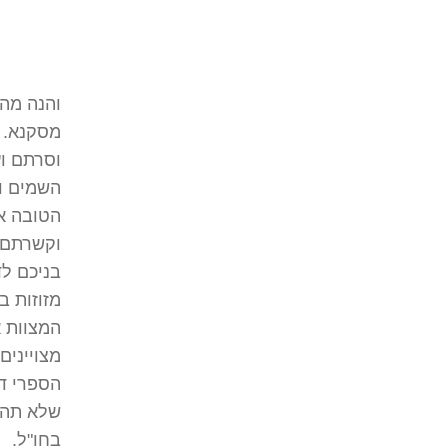
והנה מה
מסקנא. ה
וסרתם ו
השמים ו
הטובה א
וקשרתם א
בניכם ל
מזוזות ב
המצוות א
מצויינים
הספרי דב
שלא תהיו
בחו"ל.