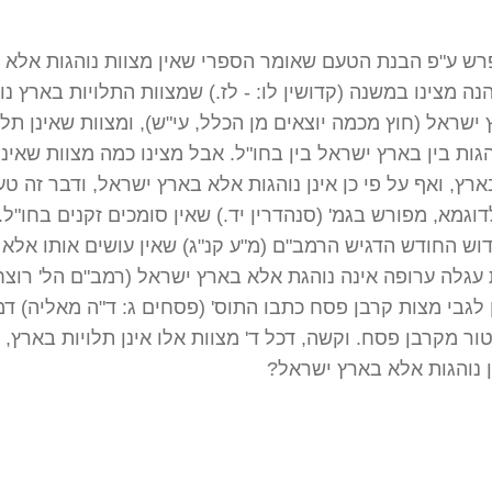
רש ע"פ הבנת הטעם שאומר הספרי שאין מצוות נוהגות אלא 
נה מצינו במשנה (קדושין לו: - לז.) שמצוות התלויות בארץ נו
ישראל (חוץ מכמה יוצאים מן הכלל, עי"ש), ומצוות שאינן תלו
גות בין בארץ ישראל בין בחו"ל. אבל מצינו כמה מצוות שאינן
ארץ, ואף על פי כן אינן נוהגות אלא בארץ ישראל, ודבר זה טעו
וגמא, מפורש בגמ' (סנהדרין יד.) שאין סומכים זקנים בחו"ל. 
וש החודש הדגיש הרמב"ם (מ"ע קנ"ג) שאין עושים אותו אלא ב
עגלה ערופה אינה נוהגת אלא בארץ ישראל (רמב"ם הל' רוצח
ן לגבי מצות קרבן פסח כתבו התוס' (פסחים ג: ד"ה מאליה) ד
ור מקרבן פסח. וקשה, דכל ד' מצוות אלו אינן תלויות בארץ, ו
 נוהגות אלא בארץ ישראל?