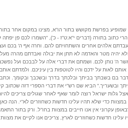
 שמופיע בפרשת מקושש בתור הו"א, מצינו במקום אחר בתור
רי כתוב בתורה (דברים י"א:ט"ז - כ'), "השמרו לכם פן יפתה 
עבדתם אלהים אחרים והשתחויתם להם. וחרה אף ה' בכם ועצ
לא יהיה מטר והאדמה לא תתן את יבולה ואבדתם מהרה מעל
שר ה' נותן לכם. ושמתם את דברי אלה על לבבכם ועל נפשכם
ותם לאות על ידכם והיו לטוטפות בין עיניכם. ולמדתם אותם
דבר בם בשבתך בביתך ובלכתך בדרך ובשכבך ובקומך. וכתב
יתך ובשעריך." הביא שם רש"י את דברי הספרי דזה שכתוב קי
צל גלות ישראל רוצה לומר שאף לאחר שגולים צריכים להיו
 במצוות כדי שלא תהיו עלינו חדשות כשחוזרים לא"י. הנה כאן
אופן עקרוני אין אנו חייבים במצוות בחו"ל. ורק בתור התאמנו
 עלינו חדשות כשחוזרים לארץ, צריכים אנו לקיים את מצוות