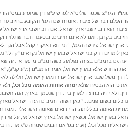
ו"ר הגר"צ שכטר שליט"א לפרש ע"פ דין שמופיע במס' הוריות
ר העלם דבר של ציבור. אומרת שם הגמ' דהקובע בחיוב פר 
יבור הוא רוב יושבי ארץ ישראל. אם רוב יושבי ארץ ישראל ע
ייבים בקרבן, ואם לא אינם חייבים. ובטעם הדבר שתלוי דוק
י ארץ ישראל פירשה הגמ', "הני הוא דאיקרי קהל אבל הנך לא
אן לומדים דרק בני ישראל שבארץ ישראל נקראים "קהל." נק
יעה גם ברמב"ם בצורה נפלאה. כשהרמב"ם מתאר את זה שאין
ת החודש אלא בארץ ישראל, אומר הרמב"ם (מ"ע קנ"ג), "אי
 דרך משל שבני ארץ ישראל יעדרו מארץ ישראל, חלילה לא-ל
את כי הוא הבטיח
שלא ימחה אותות האומה מכל וכל,
ולא י
ין, ולא יהיה בחוצה לארץ בית דין שנסמך בארץ, הנה חשבוננ
נו כלום בשום פנים…" כאן השוה הרמב"ם העדר ישראל מארץ
חיית האומה בכללותה. הרי רואים שאומה הישראלית מוגדרת
שראל בארץ ישראל. וכשאין ישראל בארץ ישראל אז, על פי דין
שראלית מכל וכל. (וע"ע בס' אם הבנים שמחה פ"ג אות ח' בזה