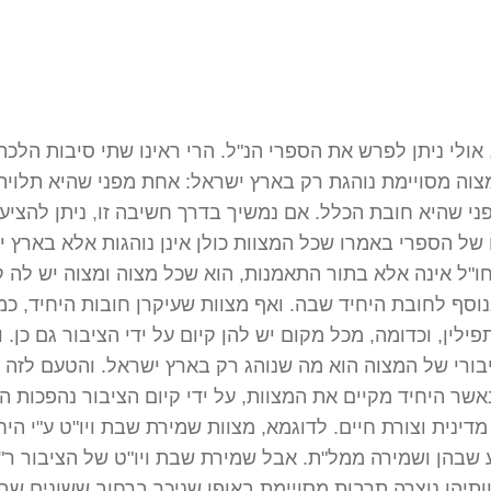
 אולי ניתן לפרש את הספרי הנ"ל. הרי ראינו שתי סיבות הלכת
צוה מסויימת נוהגת רק בארץ ישראל: אחת מפני שהיא תלויה
ני שהיא חובת הכלל. אם נמשיך בדרך חשיבה זו, ניתן להציע
של הספרי באמרו שכל המצוות כולן אינן נוהגות אלא בארץ י
חו"ל אינה אלא בתור התאמנות, הוא שכל מצוה ומצוה יש לה ק
נוסף לחובת היחיד שבה. ואף מצוות שעיקרן חובות היחיד, כמ
תפילין, וכדומה, מכל מקום יש להן קיום על ידי הציבור גם כן. ו
ורי של המצוה הוא מה שנוהג רק בארץ ישראל. והטעם לזה 
שר היחיד מקיים את המצוות, על ידי קיום הציבור נהפכות ה
דינית וצורת חיים. לדוגמא, מצוות שמירת שבת ויו"ט ע"י היח
 שבהן ושמירה ממל"ת. אבל שמירת שבת ויו"ט של הציבור ר"
ותיהן נוצרה תרבות מסויימת באופן שניכר ברחוב ששונים שבת