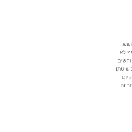
ושש.
אף לא
והשיב
 שיטתו
קיום
ר זה