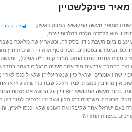
מאיר פינקלשטיין
שתנו מתואר מעשה המקושש. במבט ראשון,
להדפסת הש
שה זו היא ללמדנו הלכה בהלכות שבת,
עצים ביום השבת נידון בסקילה, וכשאר עושה מלאכה בשבת. 
, כפי המפורש בפסוקים, מסר נוסף או איזה חשיבות חוץ מזה
"ל מוכח אחרת. כתבו התוס' (ב"ב: קיט: ד"ה אפילו), "ומעשה
היה בתחלת ארבעים מיד אחר מעשה מרגלים דאמר במדרש
וין שהיו אומרים ישראל כיון שנגזר עליהן שלא ליכנס לארץ
וב אין מחויבין במצות. עמד וחילל שבת כדי שיהרג ויראו אחר
מון בתוך מעשה המקושש הוא דיון על הנושא אם מצוות התור
חו"ל. פרשה זו משמשת כמו חלון שעל ידו נכנסים לתוך דיון רצ
רה בעם ישראל אחר שקיבלו את העונש שלא יכנסו לארץ, והו
וייבים במצוות התורה?