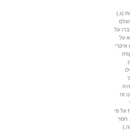
 (ג.)
העלם
ברו על
א על
 איקרי
ודה
לו
היה
ו זה
 על פי
, חסר
.)