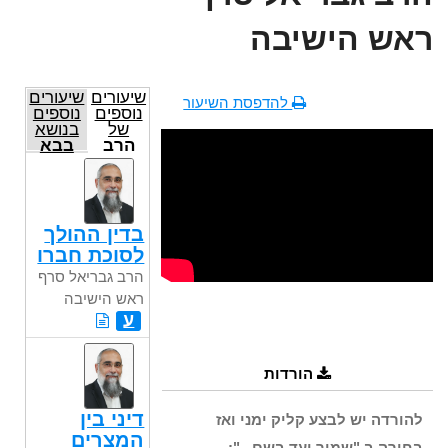
ראש הישיבה
שיעורים
שיעורים
להדפסת השיעור
נוספים
נוספים
של
בנושא
הרב
בבא
גבריאל
קמא
סרף
ראש
הישיבה
בדין ההולך
לסוכת חברו
הרב גבריאל סרף
ראש הישיבה
ע
הורדות
דיני בין
להורדה יש לבצע קליק ימני ואז
המצרים
בחירה ב "שמור יעד בשם...":