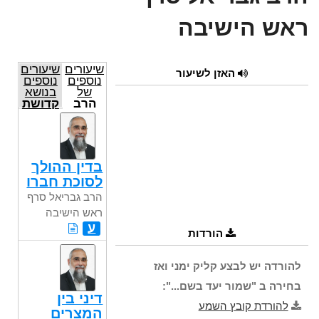
ראש הישיבה
שיעורים
שיעורים
האזן לשיעור
נוספים
נוספים
של
בנושא
הרב
קדושת
גבריאל
בית
סרף
הכנסת
ראש
הישיבה
בדין ההולך
לסוכת חברו
הרב גבריאל סרף
ראש הישיבה
ע
הורדות
להורדה יש לבצע קליק ימני ואז
בחירה ב "שמור יעד בשם...":
דיני בין
להורדת קובץ השמע
המצרים