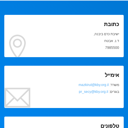
כתובת
ישיבת כרם ביבנה,
ד.נ. אבטח
7985500
אימייל
משרד:
mazkirut@kby.org.il
בוגרים:
pr_secy@kby.org.il
טלפונים