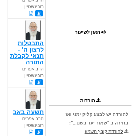
רובינשטיין
ע
האזן לשיעור
התבטלות
לרצון ה' -
תנאי לקבלת
התורה
הרב אפרים
רובינשטיין
ע
הורדות
תשעה באב
להורדה יש לבצע קליק ימני ואז
הרב אפרים
בחירה ב "שמור יעד בשם...":
רובינשטיין
להורדת קובץ השמע
ע