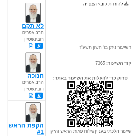
להורדת קובץ הצפייה
לא תקם
הרב אפרים
רובינשטיין
ע
השיעור ניתן בו' חשון תשע"ז
קוד השיעור:
7365
חנוכה
סרוק כדי להעלות את השיעור באתר:
הרב אפרים
רובינשטיין
ע
הקפת הראש
שיעור הלכתי בעניין גילוח פאות הראש והזקן
#1