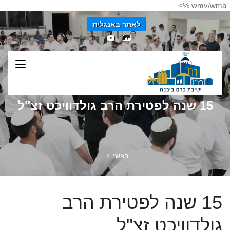
' wmv/wma %>
לאתר באנגלית
15 שנה לפטירת הרב גולדוויכט זצ"ל
ראשי
15 שנה לפטירת הרב
גולדוויכט זצ"ל