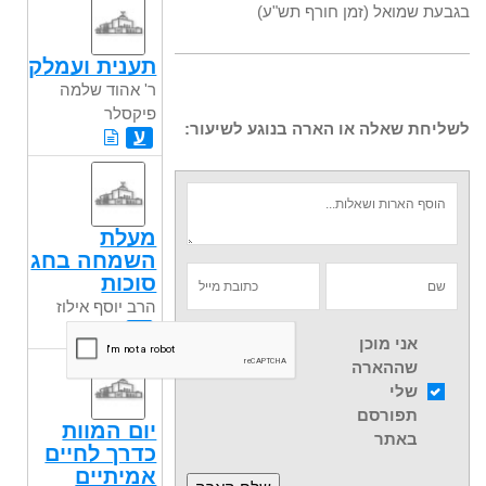
בגבעת שמואל (זמן חורף תש"ע)
תענית ועמלק
ר' אהוד שלמה
פיקסלר
לשליחת שאלה או הארה בנוגע לשיעור:
ע
מעלת
השמחה בחג
סוכות
הרב יוסף אילוז
ע
אני מוכן
שההארה
שלי
תפורסם
יום המוות
באתר
כדרך לחיים
אמיתיים