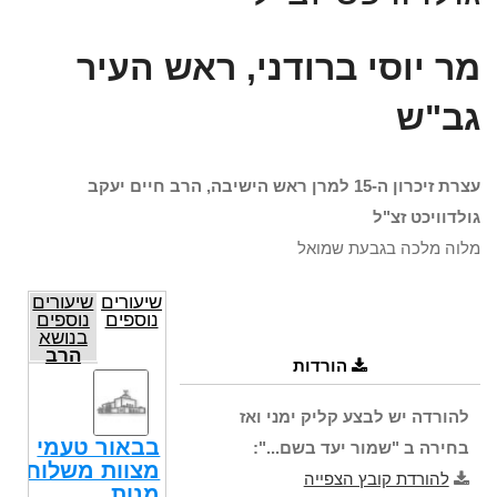
מר יוסי ברודני, ראש העיר
גב"ש
עצרת זיכרון ה-15 למרן ראש הישיבה, הרב חיים יעקב
גולדוויכט זצ"ל
מלוה מלכה בגבעת שמואל
שיעורים
שיעורים
נוספים
נוספים
בנושא
הרב
הורדות
ח"י
גולדוויכט
זצ"ל
להורדה יש לבצע קליק ימני ואז
בבאור טעמי
בחירה ב "שמור יעד בשם...":
מצוות משלוח
להורדת קובץ הצפייה
מנות