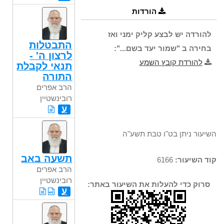
הורדות
להורדה יש לבצע קליק ימני ואז
התבטלות
בחירה ב "שמור יעד בשם...":
לרצון ה' -
להורדת קובץ השמע
תנאי לקבלת
התורה
הרב אפרים
רובינשטיין
ע
השיעור ניתן בט"ו טבת תשע"ה
תשעה באב
קוד השיעור:
6166
הרב אפרים
רובינשטיין
סרוק כדי להעלות את השיעור באתר:
ע