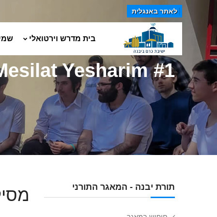
לאתר באנגלית
בית מדרש וירטואלי
שמי
Mesilat Yesharim #1
תורת יבנה - המאגר התורני
מסילת
חיפוש במאגר