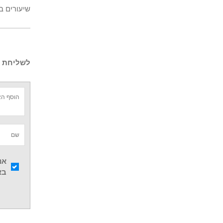
שיעורים ב
לשליחת ש
אנ
בא