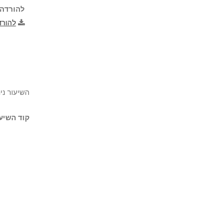
להורדה 
להורד
השיעור ני
קוד השיעו