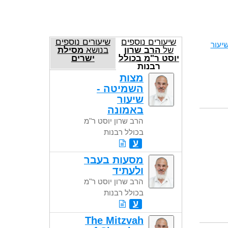
שיעורים נוספים
שיעורים נוספים
יעור
של
הרב שרון
בנושא
מסילת
יוסט ר"מ בכולל
ישרים
רבנות
מצות
השמיטה -
שיעור
באמונה
הרב שרון יוסט ר"מ
בכולל רבנות
ע
מסעות בעבר
ולעתיד
הרב שרון יוסט ר"מ
בכולל רבנות
ע
The Mitzvah