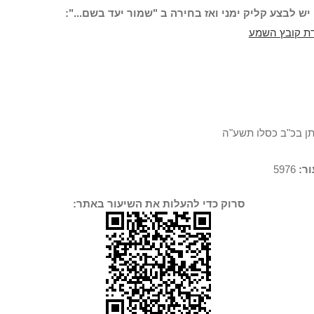
יש לבצע קליק ימני ואז בחירה ב "שמור יעד בשם...":
ת קובץ השמע
תן בכ"ב כסלו תשע"ה
ר:
5976
סרוק כדי להעלות את השיעור באתר: