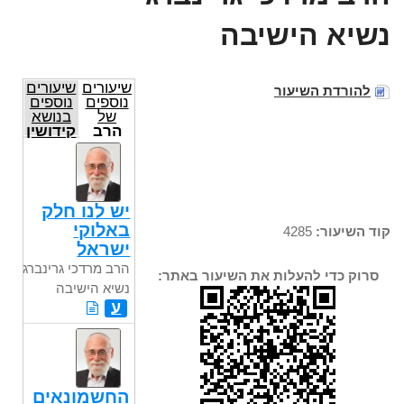
נשיא הישיבה
שיעורים
שיעורים
להורדת השיעור
נוספים
נוספים
של
בנושא
הרב
קידושין
מרדכי
גרינברג
נשיא
הישיבה
יש לנו חלק
באלוקי
קוד השיעור:
4285
ישראל
הרב מרדכי גרינברג
סרוק כדי להעלות את השיעור באתר:
נשיא הישיבה
ע
החשמונאים