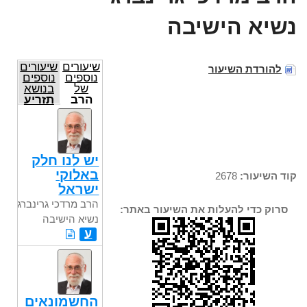
נשיא הישיבה
שיעורים
שיעורים
להורדת השיעור
נוספים
נוספים
של
בנושא
הרב
תזריע
מרדכי
גרינברג
נשיא
הישיבה
יש לנו חלק
באלוקי
קוד השיעור:
2678
ישראל
הרב מרדכי גרינברג
סרוק כדי להעלות את השיעור באתר:
נשיא הישיבה
ע
החשמונאים