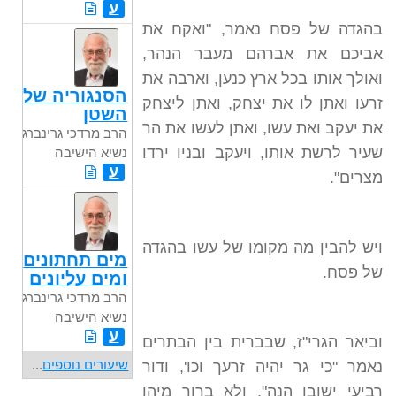
ע
בהגדה של פסח נאמר, "ואקח את
אביכם את אברהם מעבר הנהר,
ואולך אותו בכל ארץ כנען, וארבה את
הסנגוריה של
זרעו ואתן לו את יצחק, ואתן ליצחק
השטן
את יעקב ואת עשו, ואתן לעשו את הר
הרב מרדכי גרינברג
שעיר לרשת אותו, ויעקב ובניו ירדו
נשיא הישיבה
ע
מצרים".
ויש להבין מה מקומו של עשו בהגדה
מים תחתונים
של פסח.
ומים עליונים
הרב מרדכי גרינברג
נשיא הישיבה
ע
וביאר הגרי"ז, שבברית בין הבתרים
שיעורים נוספים
...
נאמר "כי גר יהיה זרעך וכו', ודור
רביעי ישובו הנה", ולא ברור מיהו