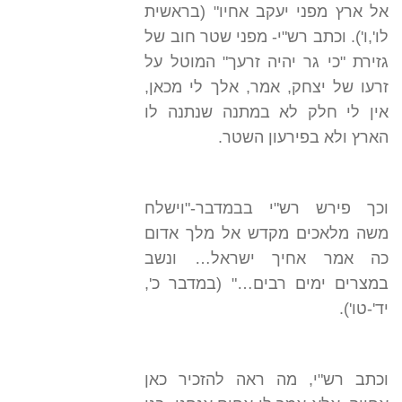
אל ארץ מפני יעקב אחיו" (בראשית
לו',ו'). וכתב רש"י- מפני שטר חוב של
גזירת "כי גר יהיה זרעך" המוטל על
זרעו של יצחק, אמר, אלך לי מכאן,
אין לי חלק לא במתנה שנתנה לו
הארץ ולא בפירעון השטר.
וכך פירש רש"י בבמדבר-"וישלח
משה מלאכים מקדש אל מלך אדום
כה אמר אחיך ישראל… ונשב
במצרים ימים רבים…" (במדבר כ',
יד'-טו').
וכתב רש"י, מה ראה להזכיר כאן