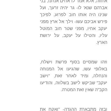
אחווה, אלא אמר לו אחים אנחנו, בני
אברהם שנא' לו- גר יהיה זרעך, ועל
שנינו היה אותו חוב לפרוע, לפיכך
פירש אביכם עשו- וילך אל ארץ מפני
יעקב אחיו, מפני שטר חוב המוטל
עליו, והטילו על יעקב, על ירושת
הארץ.
וזהו שמסיים בסוף פרשת וישלח,
באלופי עשו, שהגיעו אל המנוחה
והנחלה, ומיד לאחר זאת, "וישב
יעקב" שביקש לישב בשלווה, והודיעו
הקב"ה שאין זאת המטרה.
ובזה מתבארת ההגדה- "ואקח את