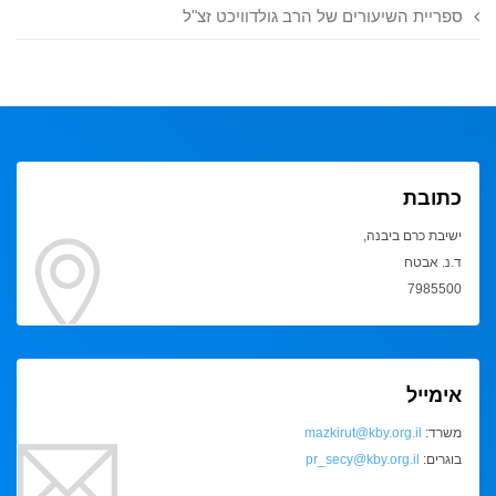
ספריית השיעורים של הרב גולדוויכט זצ"ל
כתובת
ישיבת כרם ביבנה,
ד.נ. אבטח
7985500
אימייל
משרד:
mazkirut@kby.org.il
בוגרים:
pr_secy@kby.org.il