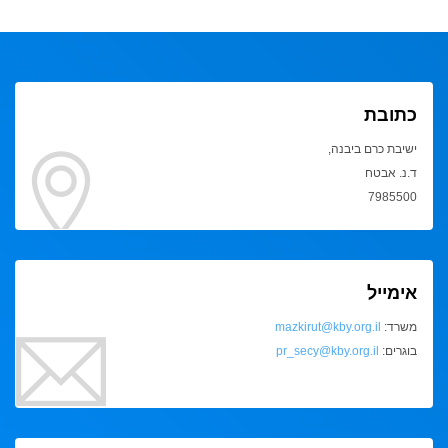
כתובת
ישיבת כרם ביבנה,
ד.נ. אבטח
7985500
אימייל
משרד:
mazkirut@kby.org.il
בוגרים:
pr_secy@kby.org.il