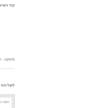
קוד השיעו
מוסקט - ש
לשליחת ש