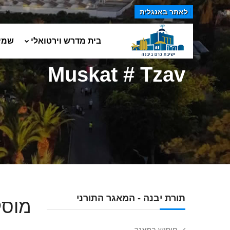
לאתר באנגלית
בית מדרש וירטואלי
שמי
Muskat # Tzav
תורת יבנה - המאגר התורני
מוסק
חיפוש במאגר