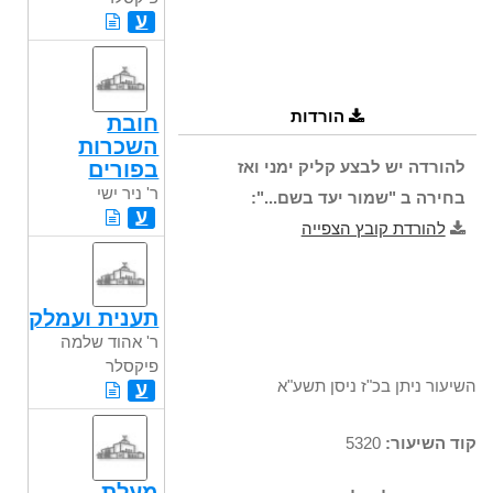
ע
הורדות
חובת
השכרות
בפורים
להורדה יש לבצע קליק ימני ואז
ר' ניר ישי
בחירה ב "שמור יעד בשם...":
ע
להורדת קובץ הצפייה
תענית ועמלק
ר' אהוד שלמה
פיקסלר
השיעור ניתן בכ"ז ניסן תשע"א
ע
קוד השיעור:
5320
מעלת