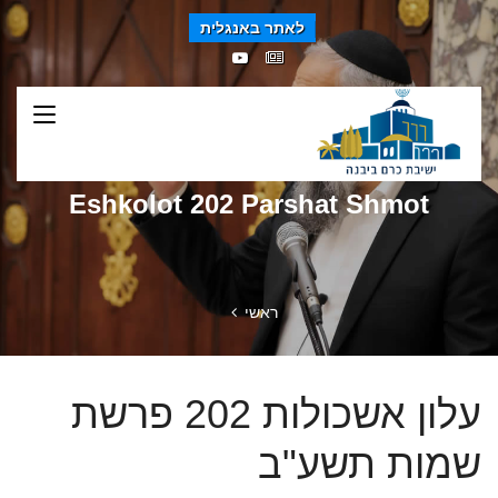
לאתר באנגלית
Eshkolot 202 Parshat Shmot
ראשי
עלון אשכולות 202 פרשת
שמות תשע"ב