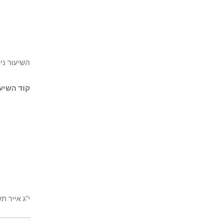
השיעור נית
קוד השיעו
י"ג אייר ת