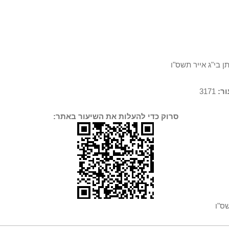
ן בי"ג אייר תשס"ו
ר:
3171
סרוק כדי להעלות את השיעור באתר:
שס"ו