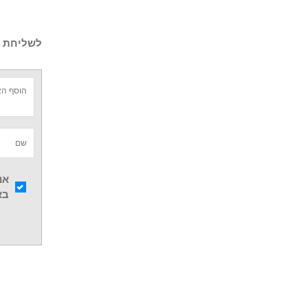
לשליחת ש
אנ
בא