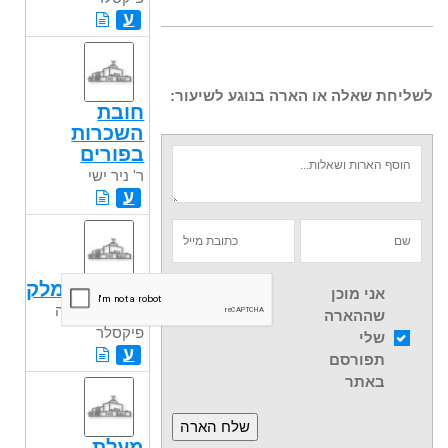
ע
לשליחת שאלה או הארה בנוגע לשיעור:
חובת
השכרות
בפורים
ר' ניר ישי
ע
תענית ועמלק
אני מוכן
ר' אהוד שלמה
שההארה
פיקסלר
שלי
ע
תפורסם
באתר
מעלת