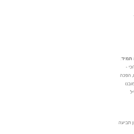
תמיד
:
כי -
, הפכה
ובנו
ל
ה' מלשון תביעה