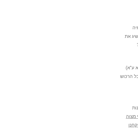
יה
שיג את
 ע"א)
כל הרכוש
ות
י מצוה
קחנו