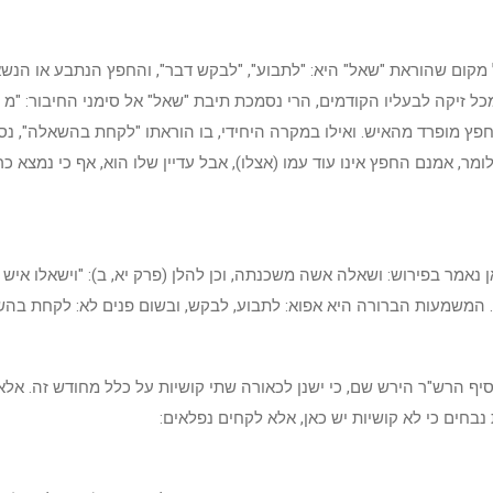
 מקום שהוראת "שאל" היא: "לתבוע", "לבקש דבר", והחפץ הנתבע או הנש
כל זיקה לבעליו הקודמים, הרי נסמכת תיבת "שאל" אל סימני החיבור: "מ -"
פץ מופרד מהאיש. ואילו במקרה היחידי, בו הוראתו "לקחת בהשאלה", נס
לומר, אמנם החפץ אינו עוד עמו (אצלו), אבל עדיין שלו הוא, אף כי נמצא כ
אן נאמר בפירוש: ושאלה אשה משכנתה, וכן להלן (פרק יא, ב): "וישאלו איש
". המשמעות הברורה היא אפוא: לתבוע, לבקש, ובשום פנים לא: לקחת בהש
סיף הרש"ר הירש שם, כי ישנן לכאורה שתי קושיות על כלל מחודש זה. א
נבחים כי לא קושיות יש כאן, אלא לקחים נפלאים: