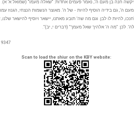
קשה חנה בן מעם ה', נאמר פעמים אחדות: "שאלה מעמו" (שמואל א' א). כ
ם ה', גם בידיה הוסיף להיות - של ה'. מאוצר הנשמות הנצחי, הגנוז עמו, 
נכו, להיות לו לבן. וגם מה שה' תובע מאתנו, יישאר ויוסיף להישאר שלנו, 
ה'. לכן: "מה ה' אלהיך שאל מעמך" (דברים י, יב)".
9347
Scan to load the shiur on the KBY website: