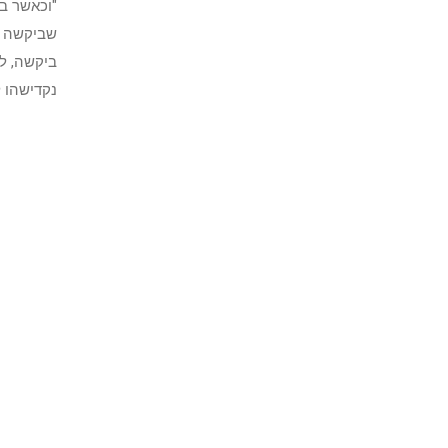
"וכאשר בי
שביקשה מע
ביקשה, לח
נקדישהו ל