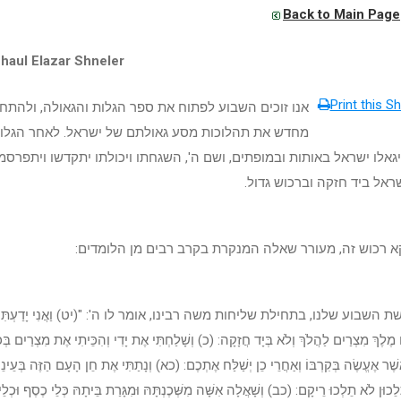
Back to Main Page
haul Elazar Shneler
Print this Sh
אנו זוכים השבוע לפתוח את ספר הגלות והגאולה, ולהתחי
מחדש את תהלוכות מסע גאולתם של ישראל. לאחר הגלו
גאלו ישראל באותות ובמופתים, ושם ה', השגחתו ויכולתו יתקדשו ויתפרסמו
ראל ביד חזקה וברכוש גדול.
קא רכוש זה, מעורר שאלה המנקרת בקרב רבים מן הלומדים:
השבוע שלנו, בתחילת שליחות משה רבינו, אומר לו ה': "(יט) וַאֲנִי יָדַעְתִּי כּ
 מֶלֶךְ מִצְרַיִם לַהֲלֹךְ וְלֹא בְּיָד חֲזָקָה: (כ) וְשָׁלַחְתִּי אֶת יָדִי וְהִכֵּיתִי אֶת מִצְרַיִם בְּ
שֶׁר אֶעֱשֶׂה בְּקִרְבּוֹ וְאַחֲרֵי כֵן יְשַׁלַּח אֶתְכֶם: (כא) וְנָתַתִּי אֶת חֵן הָעָם הַזֶּה בְּעֵינֵ
ֵלֵכוּן לֹא תֵלְכוּ רֵיקָם: (כב) וְשָׁאֲלָה אִשָּׁה מִשְּׁכֶנְתָּהּ וּמִגָּרַת בֵּיתָהּ כְּלֵי כֶסֶף וּכְלֵ