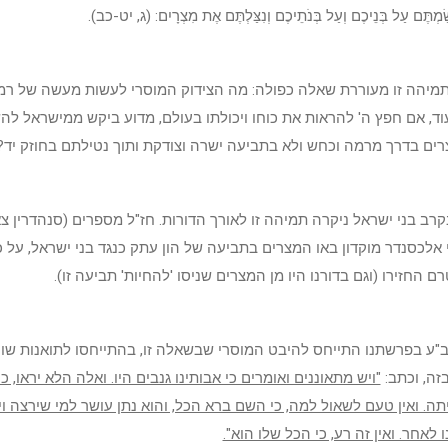
שַׂמְתֶּם עַל בְּנֵיכֶם וְעַל בְּנֹתֵיכֶם וְנִצַּלְתֶּם אֶת מִצְרָיִם: (ג, יט-כב).
מיהה זו מעוררת שאלה כפולה: מה הצידוק המוסרי לעשות מעשה של רמ
וד, אם חפץ ה' להראות את כוחו ויכולתו בעולם, מדוע ביקש ממישראל לה
רים בדרך מרמה וכחש ולא בתביעה ישרה וצודקת ותוך נטילתם בחוזק יד?
רב בני ישראל ניקרה תמיהה זו לאורך הדורות. חז"ל מספרים (סנהדרין צא
 אלכסנדר מוקדון באו המצרים בתביעה של הון עתק כנגד בני ישראל, על 
ם החזירו (וגם בדורנו היו מן המצרים שניסו 'להחיות' תביעה זו).
"ע בפרשתנו התייחס להיבט המוסרי שבשאלה זו, בהתייחסו לתואנות שונ
זה, וכתב:
"ויש מתאוננים ואומרים כי אבותינו גנבים היו. ואלה הלא יראו, כ
תה. ואין טעם לשאול למה, כי השם ברא הכל, והוא נתן עושר למי שירצה וי
ו לאחר. ואין זה רע, כי הכל שלו הוא".