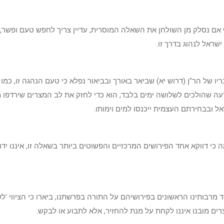
אם נסלק מן השולחן את השאלה המוסרית, עדיין צריך לחפש טעם ופשר, 
ישראל לנהוג בדרך זו.
ריו של הר"ן (דרוש יא) שביאר באורך ובביאור נפלא כי טעם הנהגה זו, כמו ג
עה שהולכים לשלושה ימים בלבד, הוא כדי לחזק את לב המצרים שירדפו 
ל ובבחירתם העצמית ייכנסו למים וימותו.
 כי דווקא אחד הפירושים המרכזיים והפשוטים ביותר בשאלה זו, איננו ידו
 מרבותינו הראשונים בפירושיהם על התורה בפרשתנו, ביארו כי הציווי 'לש
ים מובנו איננו לקחת על מנת להחזיר, אלא לתבוע או לבקש.