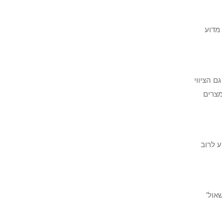
מדוע
ם הציווי
מצרים
ע לרוב
אול'