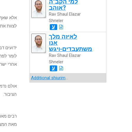
למי הקב"ה
אוהב?
Rav Shaul Elazar
אלא שאף 
Shneler
לצוות את 
ע
לאיזה מלך
אנו
ידועים דב
משתעבדים-ויגש
Rav Shaul Elazar
לומר לפר
Shneler
אחרי ישרא
ע
Additional shiurim
...
אולם נדמה
הציבור.
רבים מאוד
מאת המצר