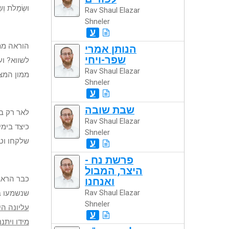
וּשְׂמָלֹת וְ
Rav Shaul Elazar
Shneler
ע
הוראה מת
הנותן אמרי
שפר-ויחי
לשווא? וע
Rav Shaul Elazar
ממון המצ
Shneler
ע
שבת שובה
לאר רק בק
Rav Shaul Elazar
כיצד בימי
Shneler
שלקחו וטר
ע
פרשת נח -
היצר, המבול
כבר הראב
ואנחנו
Rav Shaul Elazar
שנשמעו ב
Shneler
עליונה הי
ע
מידו ויתננ