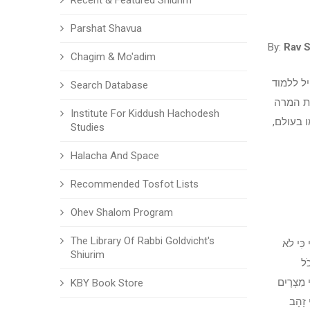
Recent & Featured Shiurim
Parshat Shavua
By:
Rav S
Chagim & Mo'adim
ל ללמוד
Search Database
ת המרה
Institute For Kiddush Hachodesh
 בעולם,
Studies
Halacha And Space
Recommended Tosfot Lists
Ohev Shalom Program
The Library Of Rabbi Goldvicht's
ִי לֹא
Shiurim
כֹל
י מִצְרָיִם
KBY Book Store
י זָהָב