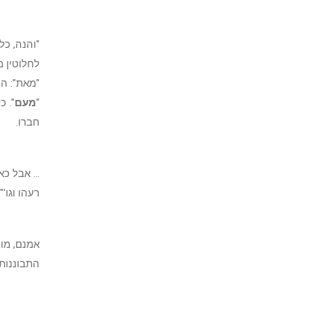
"והנה, כל
לחלוטין מ
"מאת": הח
"
מעם
". כ
חברו.
... אבל כ
רעהו וגו'
אמנם, מו
התבוננות 