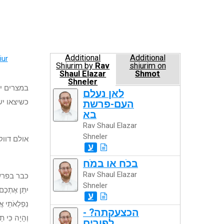
Additional
Additional
iur
Shiurim by
Rav
shiurim on
Shaul Elazar
Shmot
Shneler
במצרים יי
לאן נעלם
כשיצאו יש
העם-פרשת
בא
Rav Shaul Elazar
Shneler
אולם דוו
ע
בכֹח או במֹח
Rav Shaul Elazar
כבר בפרשת 
Shneler
יִתֵּן אֶתְכֶם
ע
נִפְלְאֹתַי אֲ
הכצעקתה? -
וְהָיָה כִּי ת
לפורים