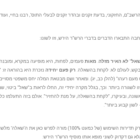
רשב"ם, החזקוני, בדעת זקנים ובהדר זקנים לבעלי התוס', רבנו בחיי, ועוד.
בה התבארו הדברים בדברי הרש"ר הירש, וזו לשונו:
אל" לא האיר מזלה
.
מאות
פעמים, לפחות, היא מופיעה במקרא, ומובנה
בקש; לעולם לא: לקחת בהשאלה.
רק פעם יחידה
נזכרת היא בהוראה זו: "ו
 מעם רעהו" (להלן כב, יג). ומאחר ושם מבטאת המלה יחס משפטי מסויים
 לשגורה ביותר. וכך, בגלל מקרה יחידי זה, החלו לראות ב"שאל" ביטוי, שמ
שונה, ובעיקרו, "לקחת בהשאלה, על מנת להחזיר". אולם בזה התעלמו כלי
לשון קבוע ביותר".
אולם לא רק תדירות השימוש (של כמעט 100%) מורה לפרש כאן את ה'שאל
א גם דקדוק לשוני מופא אותו מוסיף הרש"ר הירש: