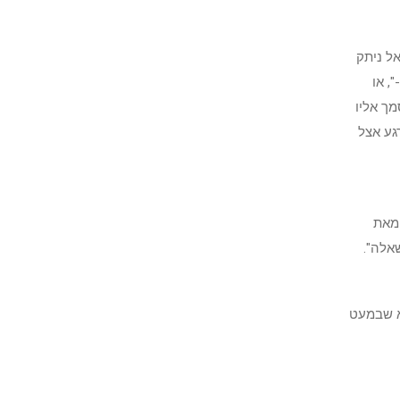
אל ניתק
, או
מך אליו
רגע אצל
 מאת
אלה".
לא שבמעט