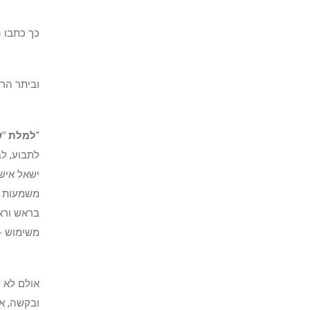
כך כתבו ה
וביתר הרח
"
למלת "ש
לתבוע, ל
ישאל איש
משמעות זו
בראש ורא
משימוש - 
ובקשה, אל