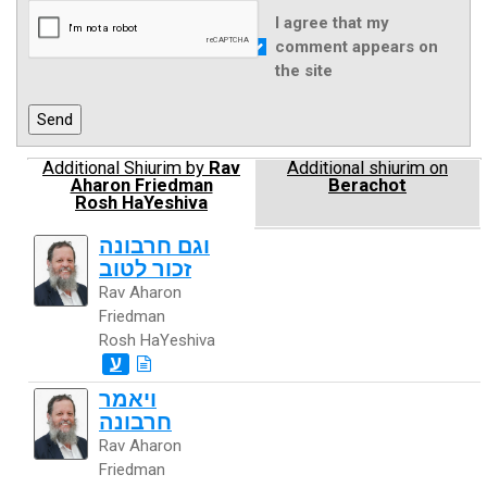
I agree that my
comment appears on
the site
Additional Shiurim by
Rav
Additional shiurim on
Aharon Friedman
Berachot
Rosh HaYeshiva
וגם חרבונה
זכור לטוב
Rav Aharon
Friedman
Rosh HaYeshiva
ע
ויאמר
חרבונה
Rav Aharon
Friedman