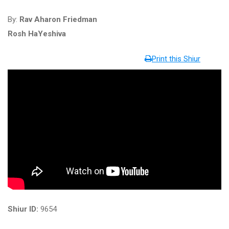
By:
Rav Aharon Friedman
Rosh HaYeshiva
Print this Shiur
Shiur ID:
9654