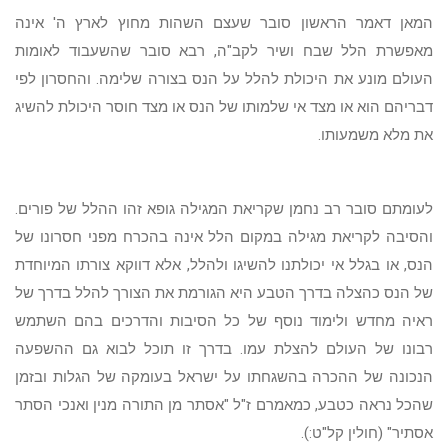
המאן דאמר הראשון סובר שעצם השהות מחוץ לארץ ה' אינה
מאפשרת הלל שבח ושיר לקב"ה, רבא סובר שהשעבוד לאומות
העולם מונע את היכולת להלל על הנס בצורה שלימה. והחסרון לפי
דבריהם הוא או מצד אי שלמותו של הנס או מצד חוסר היכולת להשיג
את מלא משמעותו.
לעומתם סובר רב נחמן שקריאת המגילה גופא זהו ההלל של פורים.
והסיבה לקריאת מגילה במקום הלל אינה בהכרח מפני חסרונו של
הנס, או בגלל אי יכולתנו להשיגו ולהלל, אלא דווקא צורתו המיוחדת
של הנס כהצלה בדרך הטבע היא הגורמת את הצורך להלל בדרך של
ראיה מחדש ולימוד נוסף של כל הסיבות והדרכים בהם השתמש
רבונו של העולם להצלת עמו. בדרך זו תוכל לבוא גם ההשפעה
הנכונה של ההכרה בהשגחתו על ישראל בעומקה של הגלות ובזמן
שהכל נראה כטבע, כמאמרם ז"ל "אסתר מן התורה מנין ואנכי הסתר
אסתיר" (חולין קל"ט:).