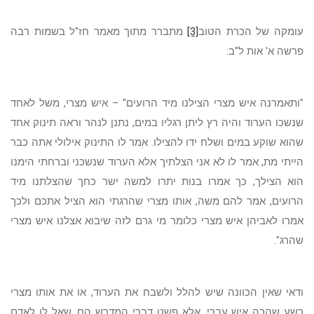
עומקה של הכרת הטוב
[3]
מתברר מתוך מאמר חז"ל בשמות רבה
פרשה א' אות ל"ב:
"ותאמרנה איש מצרי הצילנו מיד הרועים" – איש מצרי, משל לאחד
שנשכו הערוד והיה רץ ליתן רגליו במים, נתנן לנהר וראה תינוק אחד
שהוא שוקע במים ושלח ידו להצילו. אמר לו התינוק אילולי אתה כבר
הייתי מת, אמר לו לא אני הצלתיך אלא הערוד שנשכני וברחתי הימנו
הוא הצילך, כך אמרו בנות יתרו למשה ישר כחך שהצלתנו מיד
הרועים, אמר להם משה, אותו מצרי שהרגתי הוא הציל אתכם ולכך
אמרו לאביהן איש מצרי כלומר מי גרם לזה שיבוא אצלנו איש מצרי
שהרג".
ודאי שאין הכוונה שיש להלל ולשבח את הערוד, או את אותו מצרי
רשע שהכה איש עברי, אלא פשט דברי המדרש הם, שאל לו לאדם