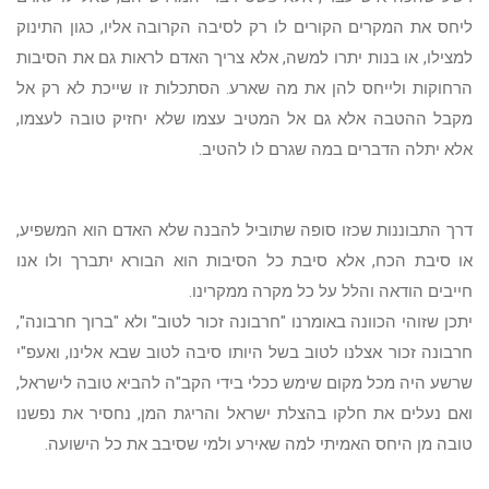
ליחס את המקרים הקורים לו רק לסיבה הקרובה אליו, כגון התינוק
למצילו, או בנות יתרו למשה, אלא צריך האדם לראות גם את הסיבות
הרחוקות ולייחס להן את מה שארע. הסתכלות זו שייכת לא רק אל
מקבל ההטבה אלא גם אל המטיב עצמו שלא יחזיק טובה לעצמו,
אלא יתלה הדברים במה שגרם לו להטיב.
דרך התבוננות שכזו סופה שתוביל להבנה שלא האדם הוא המשפיע,
או סיבת הכח, אלא סיבת כל הסיבות הוא הבורא יתברך ולו אנו
חייבים הודאה והלל על כל מקרה ממקרינו.
יתכן שזוהי הכוונה באומרנו "חרבונה זכור לטוב" ולא "ברוך חרבונה",
חרבונה זכור אצלנו לטוב בשל היותו סיבה לטוב שבא אלינו, ואעפ"י
שרשע היה מכל מקום שימש ככלי בידי הקב"ה להביא טובה לישראל,
ואם נעלים את חלקו בהצלת ישראל והריגת המן, נחסיר את נפשנו
טובה מן היחס האמיתי למה שאירע ולמי שסיבב את כל הישועה.