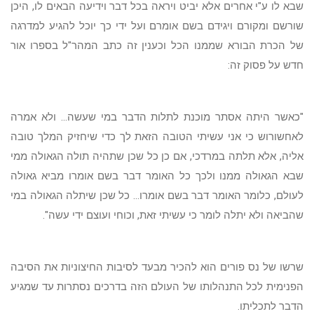
שבא לו ע"י אחרים אלא יביט ויראה בכל דבר וידיעה הבאים לו, היכן
שורשם ומקורם ויגידם בשם אומרם ועל ידי כך יוכל להגיע למדרגה
של הכרת הבורא שממנו הכל וכענין זה כתב המהר"ל בספרו אור
חדש על פסוק זה:
"כאשר היתה אסתר מוכנת לתלות הדבר במי שעשה... ולא אמרה
לאחשורוש כי אני עשיתי הטובה הזאת לך כדי שיחזיק המלך טובה
אליה, אלא תלתה במרדכי, אם כן כל שכן שתהיה תולה הגאולה ממי
שבא הגאולה ממנו ולכך כל האומר דבר בשם אומרו מביא גאולה
לעולם, כלומר האומר דבר בשם אומרו... כל שכן שיתלה הגאולה במי
שהביאה ולא יתלה לומר כי עשיתי זאת, וכוחי ועוצם ידי עשה".
שרשו של נס פורים הוא להכיר מבעד לסיבות החיצוניות את הסיבה
הפנימית לכל התנהלותו של העולם הזה בדרכים נסתרות עד שמגיע
הדבר לתכליתו.