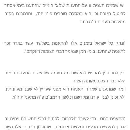
ויש שסמכו תענית זו על התענית של ג' הימים שהתענו בימי אסתר
לביטול הגזרה וכן הוא במסכת סופרים פי"ז ה"ד, והרמב"ם בפ"ה
מהלכות תעניות ה"ה כתב:
"ונהגו כל ישראל בזמנים אלו להתענות בשלשה עשר באדר זכר
לתענית שהתענו בימי המן שנאמר דברי הצומות וזעקתם".
ובין למר ובין למר יש להקשות מה טעמה של עשית התענית בימינו
הלא כבר ניצלנו מאותה הצרה.
[ומה שמתענים שאר ד' תעניות הוא מפני שעדיין לא שבנו מעוונותינו
ולא זכינו לבנין עירנו ומקדשנו וכלשון הרמב"ם פ"ה מתעניות ה"א:
"מתענים בהם... כדי לעורר הלבבות ולפתוח דרכי התשובה ויהיה זה
זכרון למעשינו הרעים ומעשה אבותינו... שבזכרון דברים אלו נשוב