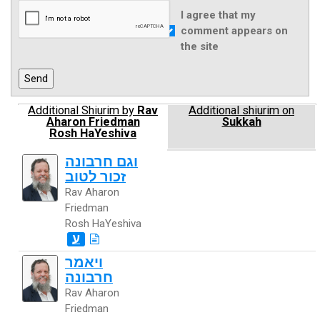
I agree that my
comment appears on
the site
Additional Shiurim by
Rav
Additional shiurim on
Aharon Friedman
Sukkah
Rosh HaYeshiva
וגם חרבונה
זכור לטוב
Rav Aharon
Friedman
Rosh HaYeshiva
ע
ויאמר
חרבונה
Rav Aharon
Friedman