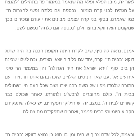
לאור זה, מובן הפלא ופלא מה שנאמר במזמור פד בתהילים "למנצח
על הגתית לבני קרח מזמור... נכספה וגם כלתה נפשי לחצרות ה'".
כמו שאמרנו, בסוף בני קרח עצמם מבינים את ייעודם ומכירים בכך
שמקומם הוא דווקא בחצר ולכן "נכספה וגם כלתה" נפשם לשם.
אמנם, נראה להוסיף, שגם לקרח היתה תקופת הכנה בה היה שתול
דוקא "בבית ה'". קרח, יחד עם כל דור יוצאי מצרים, זכה לגילוי שכינה
הן בים סוף "וירא ישראל את היד הגדולה" והן במעמד הר סיני.
אירועים אלו, עם שאר הניסים הגלויים שזכה בהם אותו דור, ויחד עם
התורה שלמדו מפיו של משה רבנו יצרו מצב שכל העם היו "שתולים
בבית ה'", כולם מחוברים לרבש"ע ולתורתו. לאחר שכולם כבר
קשורים לבית ה', במצב זה יש חילוקי תפקידים, יש כאלה שתפקידם
הקבוע היומיומי בבית פנימה, ואחרים שתפקידם מחוצה לה.
ובאמת, לכל אדם צריך שיהיה זמן בו הוא כן נמצא דווקא "בבית ה'"