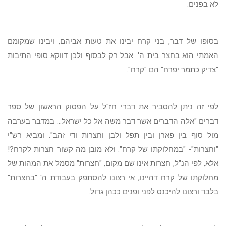
לא בפנים.
בסופו של דבר, בני קרח יבינו את טעות אביהם, ויבינו שמקומם
האמתי הוא בחצר בית ה'. אבל רק לבסוף ולכן דווקא סופי התיבות
"צדיק כתמר יפרח" הם "קרח".
לפי זה ניתן להסביר את דברי חז"ל על הפסוק הראשון של ספר
דברים "אלה הדברים אשר דבר משה אל כל ישראל... במדבר בערבה
מול סוף בין פארן ובין תפל ולבן וחצרות ודי זהב". ומביא רש"י
"וחצרות"- "במחלוקתו של קרח". ולא מובן מה קשור חצרות לקרח?!
אלא, לפי הנ"ל, חצרות אינו שם מקום, "חצרות" מסמל את המהות של
מחלוקתו של קרח דהיינו, אי רצונו להסתפק בעבודת ה' "בחצרות"
בלבד ורצונו להיכנס לפני ופנים ככהן גדול.