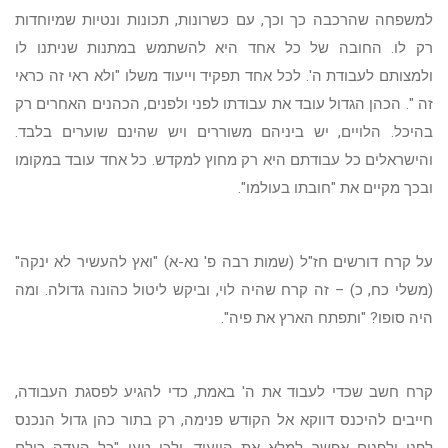
למשפחה שהרכבה כך וכך, עם כשרונות, תכונות ונטיות שמיוחדות
רק לו. החובה של כל אחד היא להשתמש במתנות שניתנו לו
ולמצותם לעבודת ה'. לכל אחד תפקיד וייעוד משלו "ולא ראי זה כראי
זה ". הכהן הגדול עובד את עבודתו לפני ולפנים, הכהנים האחרים רק
בהיכל. הלויים, יש ביניהם משוררים ויש שהינם שוערים בלבד.
והישראלים כל עבודתם היא רק מחוץ למקדש. כל אחד עובד במקומו
ובכך מקיים את "חובתו בעולמו".
על קרח דורשים חז"ל (שמות רבה פ' נא-א) "ואץ להעשיר לא ינקה"
(משלי כח, כ) – זה קרח שהיה לוי, וביקש ליטול כהונה גדולה. ומה
היה סופו? "ותפתח הארץ את פיה".
קרח חשב שכדי לעבוד את ה' באמת, כדי להגיע לפסגת העבודה,
חייבים להיכנס דווקא אל הקודש פנימה, רק בתור כהן גדול הנכנס