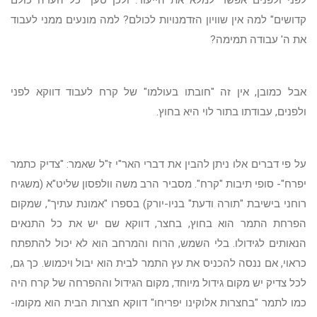
לפני ולפנים אפשר למלא את הייעוד. ולכן טען "כל העדה כולם
קדושים" למה אין שוויון הזדמנויות לכולם? למה מונעים ממני לעבוד
את ה' עבודה תמימה?
אבל כמובן, אין זה "חובתו בעולמו" של קרח לעבוד דווקא לפני
ולפנים, עבודתו בתור לוי היא בחוץ.
על פי דברים אלו ניתן להבין את דברי האר"י ז"ל שאמר: "צדיק כתמר
יפרח"- סופי תיבות "קרח". מסביר הרב משה וולפסון שליט"א (משגיח
רוחני בישיבת "תורה ודעת" בניו-יורק) בספרו "אמונת עתיך", שמקום
הפרחת התמר הוא בחוץ, בחצר, דווקא שם יש את כל התנאים
הנאותים לגידולו. בלי השמש, הרוח והמרחב הוא לא יכול להתפתח
כראוי, אם ננסה להכניס את עץ התמר לבית הוא יבול ויכמוש. כך גם,
לכל צדיק יש מקום גידול מיוחד, מקום הגידול וההפרחה של קרח היה
כמו לתמר "בחצרות אלוקינו יפריחו" דווקא חצרות הבית הוא מקומו-