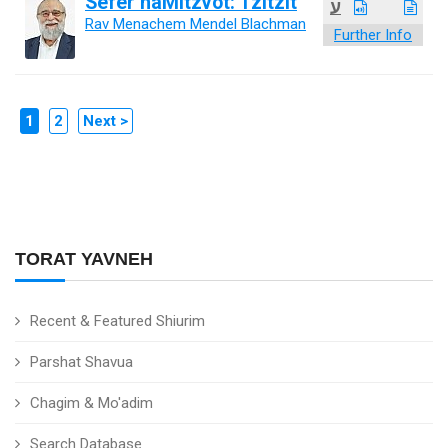
Sefer haMitzvot: Tzitzit
ע
Rav Menachem Mendel Blachman
Further Info
1
2
Next >
TORAT YAVNEH
Recent & Featured Shiurim
Parshat Shavua
Chagim & Mo'adim
Search Database