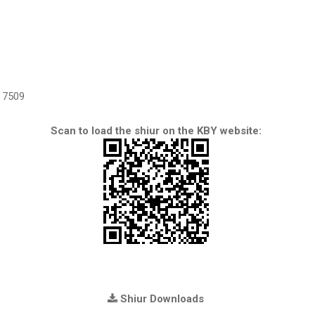
7509
Scan to load the shiur on the KBY website:
Shiur Downloads