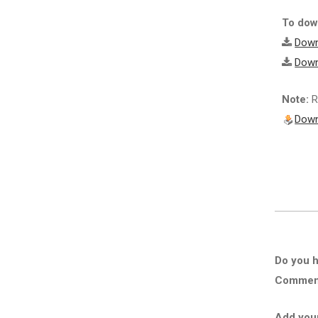
To down
Down
Down
Note:
R
Down
Do you h
Comment 
Add you