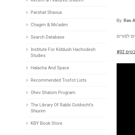
Recent & Featured Shiurim
Parshat Shavua
By:
Rav A
Chagim & Mo'adim
ם לפורים
Search Database
Institute For Kiddush Hachodesh
ם #02
Studies
Halacha And Space
Recommended Tosfot Lists
Ohev Shalom Program
The Library Of Rabbi Goldvicht's
Shiurim
KBY Book Store