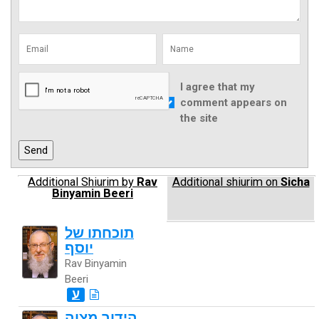
I agree that my
comment appears on
the site
Additional Shiurim by
Rav
Additional shiurim on
Sicha
Binyamin Beeri
תוכחתו של
יוסף
Rav Binyamin
Beeri
ע
הידור מצוה