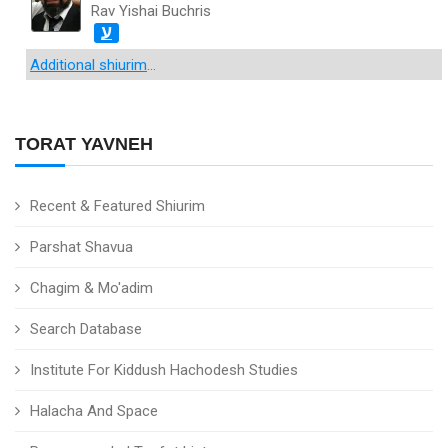
Rav Yishai Buchris
ע
Additional shiurim
...
TORAT YAVNEH
Recent & Featured Shiurim
Parshat Shavua
Chagim & Mo'adim
Search Database
Institute For Kiddush Hachodesh Studies
Halacha And Space