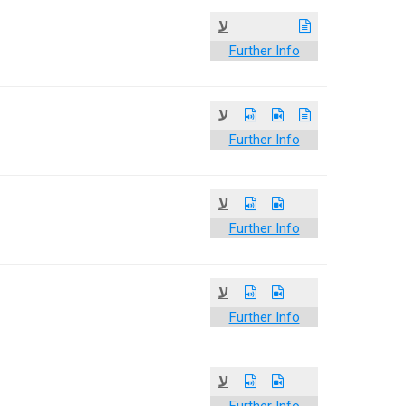
ע
Further Info
ע
Further Info
ע
Further Info
ע
Further Info
ע