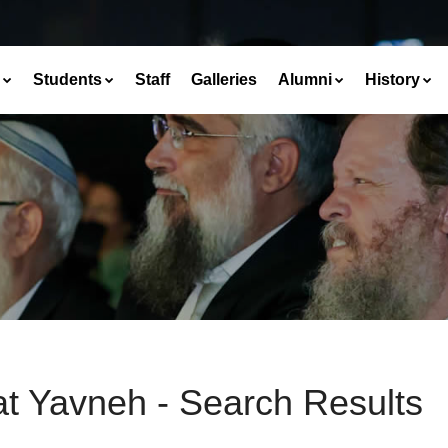
Students
Staff
Galleries
Alumni
History
at Yavneh - Search Results