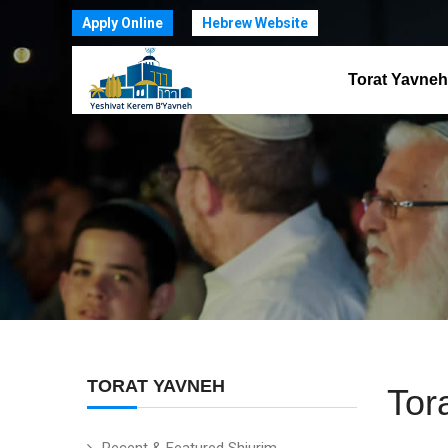
Apply Online
Hebrew Website
Torat Yavneh
TORAT YAVNEH
Tor