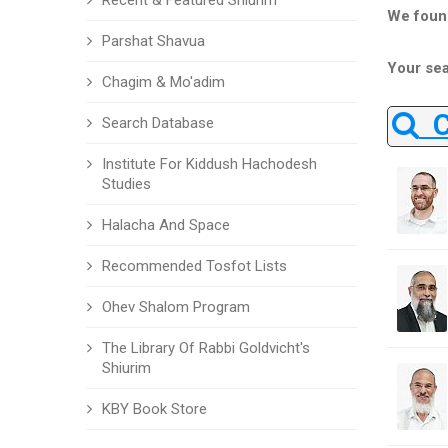
Recent & Featured Shiurim
We foun
Parshat Shavua
Your sea
Chagim & Mo'adim
Ch
Search Database
Institute For Kiddush Hachodesh
Studies
Halacha And Space
Recommended Tosfot Lists
Ohev Shalom Program
The Library Of Rabbi Goldvicht's
Shiurim
KBY Book Store