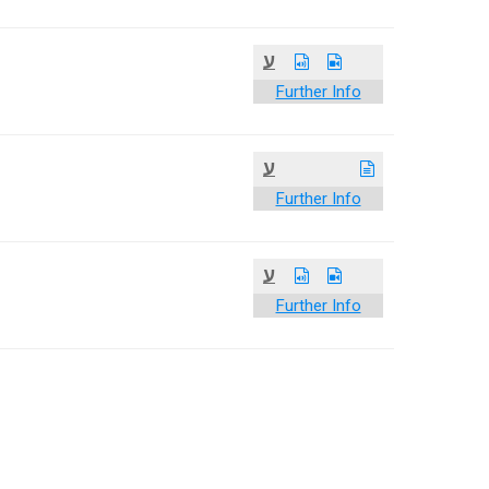
ע
Further Info
ע
Further Info
ע
Further Info