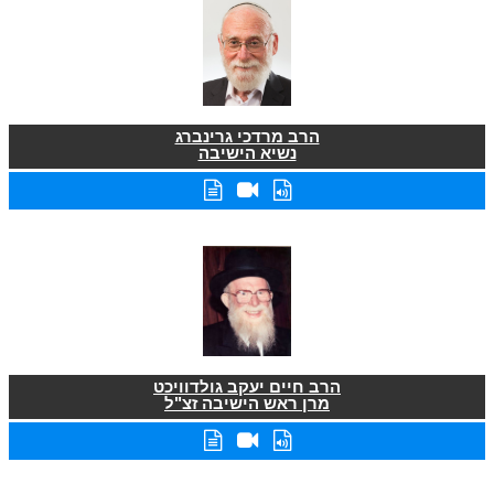
הרב מרדכי גרינברג
נשיא הישיבה
הרב חיים יעקב גולדוויכט
מרן ראש הישיבה זצ"ל