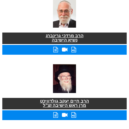
הרב מרדכי גרינברג
נשיא הישיבה
הרב חיים יעקב גולדוויכט
מרן ראש הישיבה זצ"ל