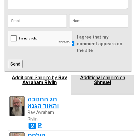
I agree that my
comment appears on
the site
Additional Shiurim by
Rav
Additional shiurim on
Avraham Rivlin
Shmuel
חג החנוכה
והאור הגנוז
Rav Avraham
Rivlin
ע
הילחם