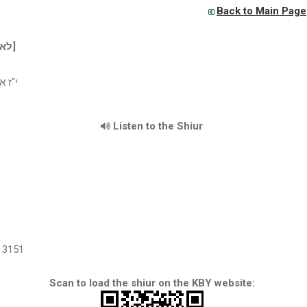
Back to Main Page
[לא ידוע]
י"ז א
Listen to the Shiur
3151
Scan to load the shiur on the KBY website: