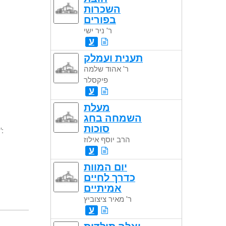
השכרות
בפורים
ר' ניר ישי
ע
תענית ועמלק
ר' אהוד שלמה
פיקסלר
ע
מעלת
השמחה בחג
סוכות
":
הרב יוסף אילוז
ע
יום המוות
כדרך לחיים
אמיתיים
ר' מאיר ציצוביץ
ע