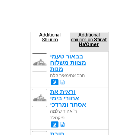
Additional
Additional
Shiurim
shiurim on
Sfirat
Ha'Omer
בבאור טעמי
מצוות משלוח
מנות
הרב אחימאיר קלה
ע
וראית את
אחורי בימי
אסתר ומרדכי
ר' אהוד שלמה
פיקסלר
ע
חובת