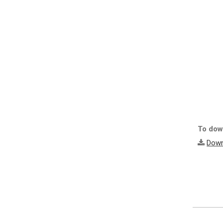
To down
Down