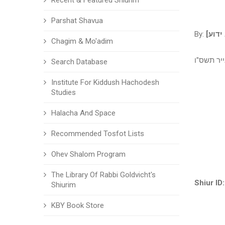
Recent & Featured Shiurim
Parshat Shavua
By:
Chagim & Mo'adim
ייר תשס"ו
Search Database
Institute For Kiddush Hachodesh
Studies
Halacha And Space
Recommended Tosfot Lists
Ohev Shalom Program
The Library Of Rabbi Goldvicht's
Shiur ID:
Shiurim
KBY Book Store