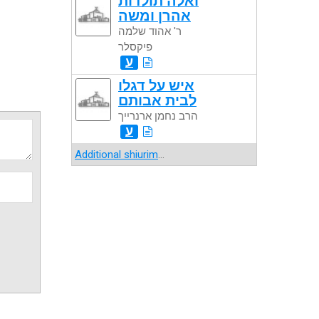
ואלה תולדות
אהרן ומשה
ר' אהוד שלמה
פיקסלר
ע
איש על דגלו
לבית אבותם
הרב נחמן ארנרייך
ע
Additional shiurim
...