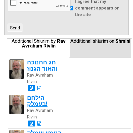
I agree that my
comment appears on
the site
Additional Shiurim by
Rav
Additional shiurim on
Shmini
Avraham Rivlin
חג החנוכה
והאור הגנוז
Rav Avraham
Rivlin
ע
הילחם
בעמלק!
Rav Avraham
Rivlin
ע